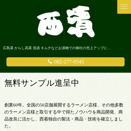
広島菜 からし高菜 浅漬 キムチなどお漬物での御社の売上アップにまじめなお漬物屋さん 西漬に是非ご相談ください。
082-277-9345
無料サンプル進呈中
創業60年。全国の50店舗展開するラーメン店様、その他多数
のラーメン店様と取引する中で得たノウハウを商品開発、商
品改良に活かし、西着独自の製法・商品・技術を確立しまし
た。