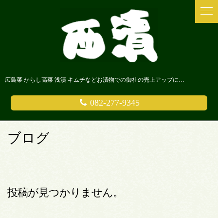
広島菜 からし高菜 浅漬 キムチなどお漬物での御社の売上アップにまじめなお漬物屋さん 西漬に是非ご相談ください。
082-277-9345
ブログ
投稿が見つかりません。