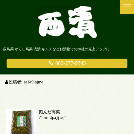
広島菜 からし高菜 浅漬 キムチなどお漬物での御社の売上アップにまじめなお漬物屋さん 西漬に是非ご相談ください。
082-277-9345
投稿者:
ae149lnjnw
刻んだ高菜
2018年4月28日