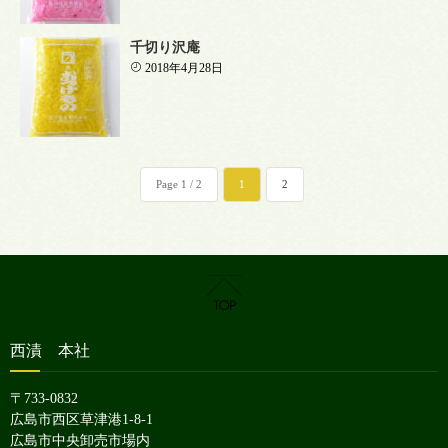
千切り沢庵
2018年4月28日
Page 1 / 2
1
2
西漬 本社
〒733-0832
広島市西区草津港1-8-1
広島市中央卸売市場内