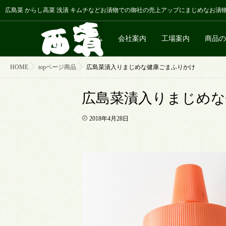
広島菜 からし高菜 浅漬 キムチなどお漬物での御社の売上アップにまじめなお漬
ホーム
会社案内
工場案内
商品の
HOME
topページ商品
広島菜漬入りまじめな健康ごまふりかけ
広島菜漬入りまじめ
2018年4月28日