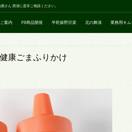
物屋さん 西漬に是非ご相談ください。
ご案内
PB商品開発
半乾燥野沢菜
北の舞漬
業務用キム
な健康ごまふりかけ